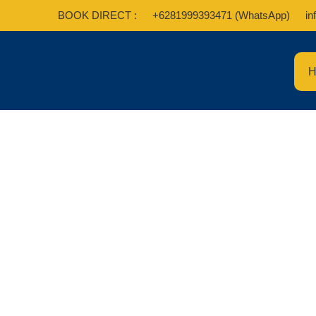
Skip
BOOK DIRECT :
+6281999393471 (WhatsApp)
in
to
content